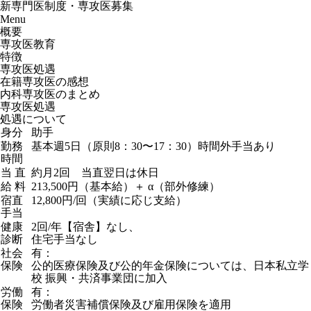
新専門医制度・専攻医募集
Menu
概要
専攻医教育
特徴
専攻医処遇
在籍専攻医の感想
内科専攻医のまとめ
専攻医処遇
処遇について
身分
助手
勤務
基本週5日（原則8：30〜17：30）時間外手当あり
時間
当 直
約月2回 当直翌日は休日
給 料
213,500円（基本給）
＋ α（部外修練）
宿直
12,800円/回（実績に応じ支給）
手当
健康
2回/年【宿舎】なし、
診断
住宅手当なし
社会
有：
保険
公的医療保険及び公的年金保険については、日本私立学
校 振興・共済事業団に加入
労働
有：
保険
労働者災害補償保険及び雇用保険を適用